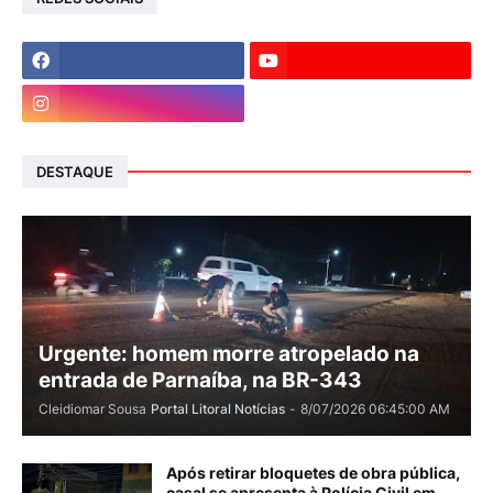
DESTAQUE
Urgente: homem morre atropelado na
entrada de Parnaíba, na BR-343
Cleidiomar Sousa
Portal Litoral Notícias
-
8/07/2026 06:45:00 AM
Após retirar bloquetes de obra pública,
casal se apresenta à Polícia Civil em