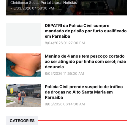
Cleidiomar Sousa
Portal Litoral Notícias
-
8/03/2026 04:58:00 PM
DEPATRI da Polícia Civil cumpre
mandado de prisão por furto qualificado
em Parnaíba
8/04/2026 01:27:00 PM
Menino de 4 anos tem pescoço cortado
ao ser atingido por linha com cerol; mãe
denuncia
8/05/2026 11:55:00 AM
Polícia Civil prende suspeito de tráfico
de drogas no Alto Santa Maria em
Parnaíba
8/05/2026 06:14:00 AM
CATEGORIES