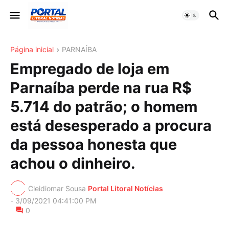
Página inicial
PARNAÍBA
Empregado de loja em
Parnaíba perde na rua R$
5.714 do patrão; o homem
está desesperado a procura
da pessoa honesta que
achou o dinheiro.
Cleidiomar Sousa
Portal Litoral Notícias
-
3/09/2021 04:41:00 PM
0