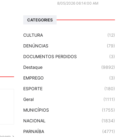
8/05/2026 06:14:00 AM
CATEGORIES
CULTURA
(12)
DENÚNCIAS
(79)
DOCUMENTOS PERDIDOS
(3)
Destaque
(9892)
EMPREGO
(3)
ESPORTE
(180)
Geral
(1111)
MUNICÍPIOS
(1755)
NACIONAL
(1834)
PARNAÍBA
(4771)
tagem