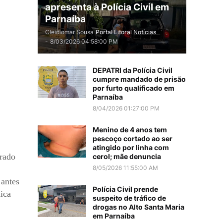
apresenta à Polícia Civil em
Parnaíba
Cleidiomar Sousa
Portal Litoral Notícias
-
8/03/2026 04:58:00 PM
DEPATRI da Polícia Civil
cumpre mandado de prisão
por furto qualificado em
Parnaíba
8/04/2026 01:27:00 PM
Menino de 4 anos tem
pescoço cortado ao ser
atingido por linha com
rrado
cerol; mãe denuncia
8/05/2026 11:55:00 AM
 antes
Polícia Civil prende
ica
suspeito de tráfico de
drogas no Alto Santa Maria
em Parnaíba