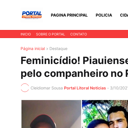
PAGINA PRINCIPAL
POLICIA
CID
INICIO
SOBRE O PORTAL
CONTATO
Página inicial
Destaque
Feminicídio! Piauiens
pelo companheiro no P
Cleidiomar Sousa
Portal Litoral Notícias
-
3/10/202