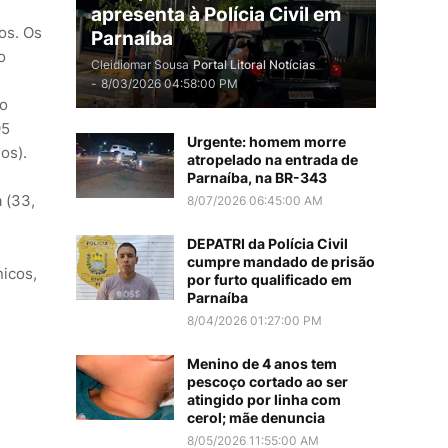
apresenta à Polícia Civil em
os. Os
Parnaíba
o
Cleidiomar Sousa
Portal Litoral Notícias
-
8/03/2026 04:58:00 PM
do
95
Urgente: homem morre
os).
atropelado na entrada de
Parnaíba, na BR-343
a (33,
8/07/2026 06:45:00 AM
DEPATRI da Polícia Civil
cumpre mandado de prisão
nicos,
por furto qualificado em
Parnaíba
8/04/2026 01:27:00 PM
Menino de 4 anos tem
pescoço cortado ao ser
atingido por linha com
cerol; mãe denuncia
8/05/2026 11:55:00 AM