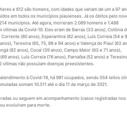
heres e 612 são homens, com idades que variam de um a 97 an
ídos em todos os municípios piauienses. Já os óbitos pelo nov
214 municípios. Até agora, morreram 2.089 homens e 1.488
vítimas da Covid-19. Eles eram de Barras (33 anos), Colônia 
Corrente (80 anos), Esperantina (82 anos), Luís Correia (54 e 
nos), Teresina (65, 75, 88 e 94 anos) e Valença do Piauí (63 an
ongá (82 anos), Cocal (39 anos), Campo Maior (63 e 71 anos),
 (69 anos), Luís Correia (76 anos), Parnaíba (52 anos) e Teresin
 32 vítimas não possuíam doenças preexistentes.
 atendimento à Covid-19, há 981 ocupados, sendo 554 leitos clí
cumuladas somam 10.511 até o dia 11 de março de 2021.
peradas ou seguem em acompanhamento (casos registradas nos
 ou evoluíram para morte.