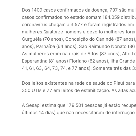
Dos 1409 casos confirmados da doença, 797 são mul
casos confirmados no estado somam 184.059 distribu
coronavírus chegam a 3.577 e foram registrados em 
mulheres.Quatorze homens e dezoito mulheres foram 
Gurguéia (70 anos), Conceição do Canindé (87 anos), 
anos), Parnaíba (64 anos), São Raimundo Nonato (86 a
As mulheres eram naturais de Altos (87 anos), Alto L
Esperantina (81 anos) Floriano (62 anos), Ilha Grande
41, 61, 63, 64, 73, 74, e 77 anos). Somente três das
Dos leitos existentes na rede de saúde do Piauí para
350 UTIs e 77 em leitos de estabilização. As altas a
A Sesapi estima que 179.501 pessoas já estão recu
últimos 14 dias) que não necessitaram de internação