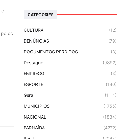
 e
CATEGORIES
CULTURA
(12)
 pelos
DENÚNCIAS
(79)
DOCUMENTOS PERDIDOS
(3)
Destaque
(9892)
EMPREGO
(3)
ESPORTE
(180)
Geral
(1111)
MUNICÍPIOS
(1755)
NACIONAL
(1834)
PARNAÍBA
(4772)
PIAUI
(2064)