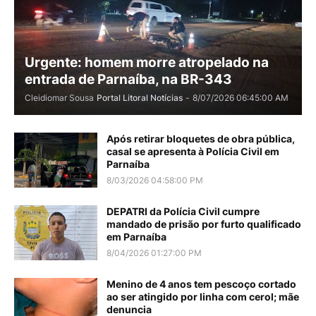
Urgente: homem morre atropelado na
entrada de Parnaíba, na BR-343
Cleidiomar Sousa
Portal Litoral Notícias
-
8/07/2026 06:45:00 AM
Após retirar bloquetes de obra pública,
casal se apresenta à Polícia Civil em
Parnaíba
8/03/2026 04:58:00 PM
DEPATRI da Polícia Civil cumpre
mandado de prisão por furto qualificado
em Parnaíba
8/04/2026 01:27:00 PM
Menino de 4 anos tem pescoço cortado
ao ser atingido por linha com cerol; mãe
denuncia