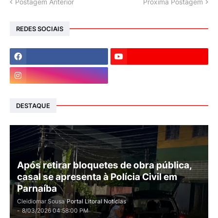
Postagem Anterior
Próxima Postagem
REDES SOCIAIS
DESTAQUE
Após retirar bloquetes de obra pública,
casal se apresenta à Polícia Civil em
Parnaíba
Cleidiomar Sousa
Portal Litoral Notícias
-
8/03/2026 04:58:00 PM