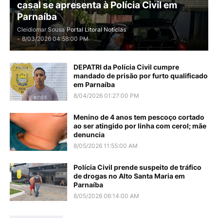
casal se apresenta à Polícia Civil em
Parnaíba
Cleidiomar Sousa
Portal Litoral Notícias
-
8/03/2026 04:58:00 PM
DEPATRI da Polícia Civil cumpre
mandado de prisão por furto qualificado
em Parnaíba
8/04/2026 01:27:00 PM
Menino de 4 anos tem pescoço cortado
ao ser atingido por linha com cerol; mãe
denuncia
8/05/2026 11:55:00 AM
Polícia Civil prende suspeito de tráfico
de drogas no Alto Santa Maria em
Parnaíba
8/05/2026 06:14:00 AM