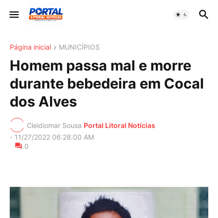
Página inicial
MUNICÍPIOS
Homem passa mal e morre
durante bebedeira em Cocal
dos Alves
Cleidiomar Sousa
Portal Litoral Notícias
-
11/27/2022 06:28:00 AM
0