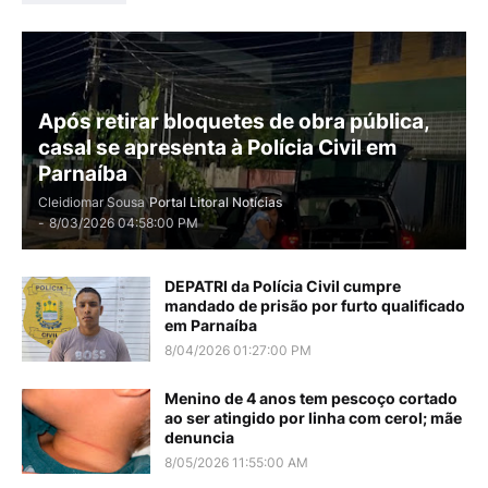
Após retirar bloquetes de obra pública,
casal se apresenta à Polícia Civil em
Parnaíba
Cleidiomar Sousa
Portal Litoral Notícias
-
8/03/2026 04:58:00 PM
DEPATRI da Polícia Civil cumpre
mandado de prisão por furto qualificado
em Parnaíba
8/04/2026 01:27:00 PM
Menino de 4 anos tem pescoço cortado
ao ser atingido por linha com cerol; mãe
denuncia
8/05/2026 11:55:00 AM