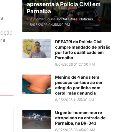
apresenta à Polícia Civil em
Parnaíba
as
Cleidiomar Sousa
Portal Litoral Notícias
-
8/03/2026 04:58:00 PM
emoção
ara
DEPATRI da Polícia Civil
cumpre mandado de prisão
por furto qualificado em
Parnaíba
8/04/2026 01:27:00 PM
Menino de 4 anos tem
pescoço cortado ao ser
atingido por linha com
cerol; mãe denuncia
8/05/2026 11:55:00 AM
Urgente: homem morre
atropelado na entrada de
Parnaíba, na BR-343
8/07/2026 06:45:00 AM