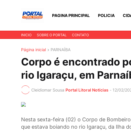
PAGINA PRINCIPAL
POLICIA
CID
INICIO
SOBRE O PORTAL
CONTATO
Página inicial
PARNAÍBA
Corpo é encontrado p
rio Igaraçu, em Parnaí
Cleidiomar Sousa
Portal Litoral Notícias
-
12/02/20
Nesta sexta-feira (02) o Corpo de Bombeiros
que estava boiando no rio Igaraçu, da Ilha do