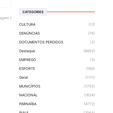
CATEGORIES
tagem
CULTURA
(12)
DENÚNCIAS
(79)
DOCUMENTOS PERDIDOS
(3)
Destaque
(9892)
EMPREGO
(3)
ESPORTE
(180)
Geral
(1111)
MUNICÍPIOS
(1755)
NACIONAL
(1834)
PARNAÍBA
(4772)
PIAUI
(2064)