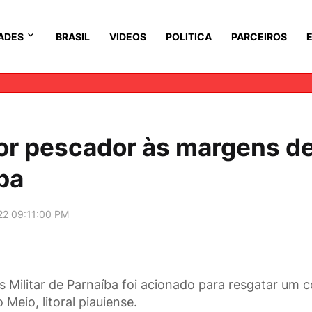
ADES
BRASIL
VIDEOS
POLITICA
PARCEIROS
or pescador às margens d
ba
22 09:11:00 PM
 Militar de Parnaíba foi acionado para resgatar um 
 Meio, litoral piauiense.