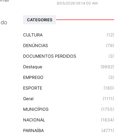
8/05/2026 06:14:00 AM
CATEGORIES
 do
CULTURA
(12)
DENÚNCIAS
(79)
DOCUMENTOS PERDIDOS
(3)
Destaque
(9892)
EMPREGO
(3)
ESPORTE
(180)
Geral
(1111)
MUNICÍPIOS
(1755)
NACIONAL
(1834)
PARNAÍBA
(4771)