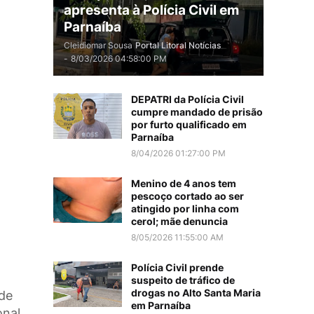
apresenta à Polícia Civil em
Parnaíba
Cleidiomar Sousa
Portal Litoral Notícias
-
8/03/2026 04:58:00 PM
DEPATRI da Polícia Civil
cumpre mandado de prisão
por furto qualificado em
Parnaíba
8/04/2026 01:27:00 PM
Menino de 4 anos tem
pescoço cortado ao ser
atingido por linha com
cerol; mãe denuncia
8/05/2026 11:55:00 AM
Polícia Civil prende
suspeito de tráfico de
drogas no Alto Santa Maria
 de
em Parnaíba
onal