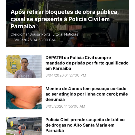
Após retirar bloquetes de obra pública,
casal se apresenta à Polícia Civil em
Parnaíba
Cleidiomar Sousa
Portal Litoral Notícias
-
8/03/2026 04:58:00 PM
DEPATRI da Polícia Civil cumpre
mandado de prisão por furto qualificado
em Parnaíba
8/04/2026 01:27:00 PM
Menino de 4 anos tem pescoço cortado
ao ser atingido por linha com cerol; mãe
denuncia
8/05/2026 11:55:00 AM
Polícia Civil prende suspeito de tráfico
de drogas no Alto Santa Maria em
Parnaíba