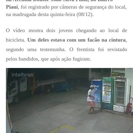
Piauí
, foi registrado por câmeras de segurança do local,
na madrugada desta quinta-feira (08/12).
O vídeo mostra dois jovens chegando ao local de
bicicleta.
Um deles estava com um facão na cintura
,
segundo uma testemunha. O frentista foi revistado
pelos bandidos, que após ação fugiram.
T
o
c
a
d
o
r
d
e
v
í
d
e
o