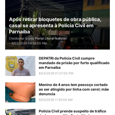
Após retirar bloquetes de obra pública,
casal se apresenta à Polícia Civil em
Parnaíba
Cleidiomar Sousa
Portal Litoral Notícias
-
8/03/2026 04:58:00 PM
DEPATRI da Polícia Civil cumpre
mandado de prisão por furto qualificado
em Parnaíba
8/04/2026 01:27:00 PM
Menino de 4 anos tem pescoço cortado
ao ser atingido por linha com cerol; mãe
denuncia
8/05/2026 11:55:00 AM
Polícia Civil prende suspeito de tráfico