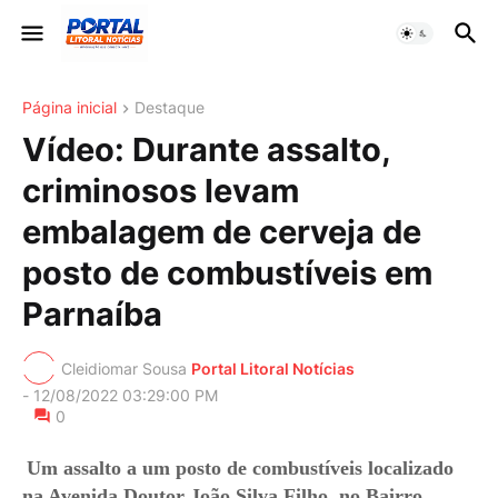
Página inicial
Destaque
Vídeo: Durante assalto,
criminosos levam
embalagem de cerveja de
posto de combustíveis em
Parnaíba
Cleidiomar Sousa
Portal Litoral Notícias
-
12/08/2022 03:29:00 PM
0
Um assalto a um posto de combustíveis localizado
na Avenida Doutor João Silva Filho, no Bairro