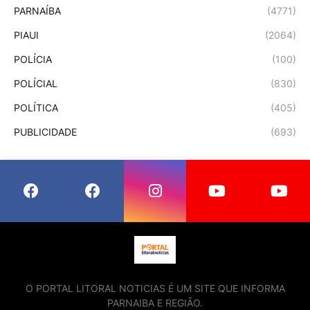
PARNAÍBA
(4771)
PIAUI
(2064)
POLÍCIA
(100)
POLÍCIAL
(830)
POLÍTICA
(405)
PUBLICIDADE
(693)
O PORTAL LITORAL NOTICIAS É UM SITE QUE INFORMA
PARNAIBA E REGIÃO.