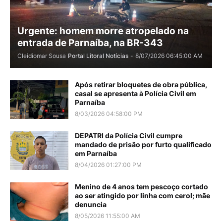
Urgente: homem morre atropelado na
entrada de Parnaíba, na BR-343
Cleidiomar Sousa
Portal Litoral Notícias
-
8/07/2026 06:45:00 AM
Após retirar bloquetes de obra pública,
casal se apresenta à Polícia Civil em
Parnaíba
8/03/2026 04:58:00 PM
DEPATRI da Polícia Civil cumpre
mandado de prisão por furto qualificado
em Parnaíba
8/04/2026 01:27:00 PM
Menino de 4 anos tem pescoço cortado
ao ser atingido por linha com cerol; mãe
denuncia
8/05/2026 11:55:00 AM