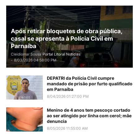
Após retirar bloquetes de obra pública,
casal se apresenta à Polícia Civil em
Parnaíba
Cleidiomar Sousa
Portal Litoral Notícias
-
8/03/2026 04:58:00 PM
DEPATRI da Polícia Civil cumpre
mandado de prisão por furto qualificado
em Parnaíba
8/04/2026 01:27:00 PM
Menino de 4 anos tem pescoço cortado
ao ser atingido por linha com cerol; mãe
denuncia
8/05/2026 11:55:00 AM