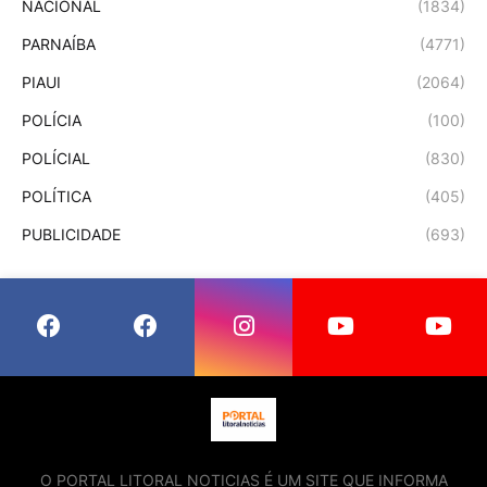
NACIONAL
(1834)
PARNAÍBA
(4771)
PIAUI
(2064)
POLÍCIA
(100)
POLÍCIAL
(830)
POLÍTICA
(405)
PUBLICIDADE
(693)
O PORTAL LITORAL NOTICIAS É UM SITE QUE INFORMA