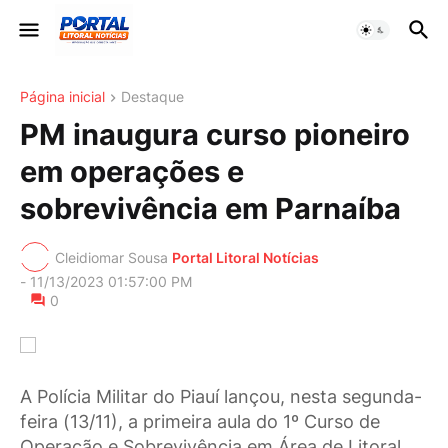
Página inicial
Destaque
PM inaugura curso pioneiro
em operações e
sobrevivência em Parnaíba
Cleidiomar Sousa
Portal Litoral Notícias
-
11/13/2023 01:57:00 PM
0
A Polícia Militar do Piauí lançou, nesta segunda-
feira (13/11), a primeira aula do 1º Curso de
Operação e Sobrevivência em Área de Litoral