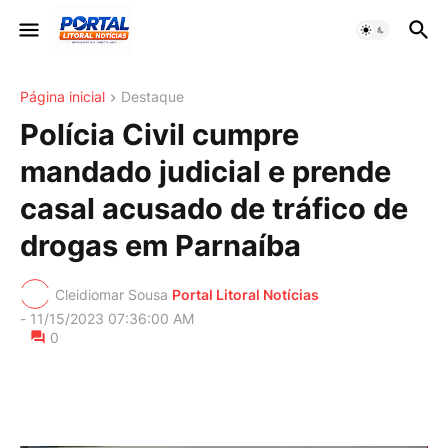
Página inicial
Destaque
Polícia Civil cumpre
mandado judicial e prende
casal acusado de tráfico de
drogas em Parnaíba
Cleidiomar Sousa
Portal Litoral Notícias
-
11/15/2023 07:36:00 AM
0