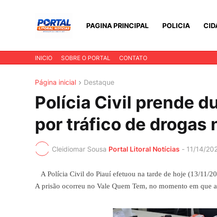
PAGINA PRINCIPAL
POLICIA
CID
INICIO
SOBRE O PORTAL
CONTATO
Página inicial
Destaque
Polícia Civil prende 
por tráfico de drogas 
Cleidiomar Sousa
Portal Litoral Notícias
-
11/14/20
A Polícia Civil do Piauí efetuou na tarde de hoje (13/11/2
A prisão ocorreu no Vale Quem Tem, no momento em que as