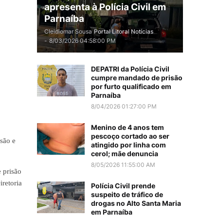
apresenta à Polícia Civil em
Parnaíba
Cleidiomar Sousa
Portal Litoral Notícias
-
8/03/2026 04:58:00 PM
DEPATRI da Polícia Civil
cumpre mandado de prisão
por furto qualificado em
Parnaíba
8/04/2026 01:27:00 PM
Menino de 4 anos tem
pescoço cortado ao ser
são e
atingido por linha com
cerol; mãe denuncia
8/05/2026 11:55:00 AM
e prisão
iretoria
Polícia Civil prende
suspeito de tráfico de
drogas no Alto Santa Maria
em Parnaíba