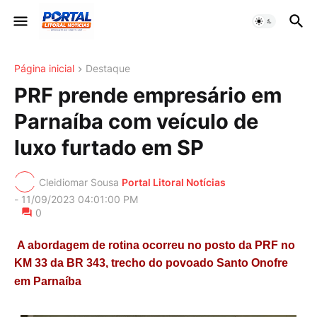
Página inicial
Destaque
PRF prende empresário em
Parnaíba com veículo de
luxo furtado em SP
Cleidiomar Sousa
Portal Litoral Notícias
-
11/09/2023 04:01:00 PM
0
A abordagem de rotina ocorreu no posto da PRF no
KM 33 da BR 343, trecho do povoado Santo Onofre
em Parnaíba