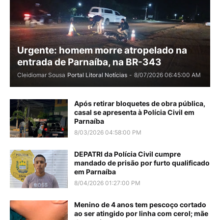
Urgente: homem morre atropelado na
entrada de Parnaíba, na BR-343
Cleidiomar Sousa
Portal Litoral Notícias
-
8/07/2026 06:45:00 AM
Após retirar bloquetes de obra pública,
casal se apresenta à Polícia Civil em
Parnaíba
8/03/2026 04:58:00 PM
DEPATRI da Polícia Civil cumpre
mandado de prisão por furto qualificado
em Parnaíba
8/04/2026 01:27:00 PM
Menino de 4 anos tem pescoço cortado
ao ser atingido por linha com cerol; mãe