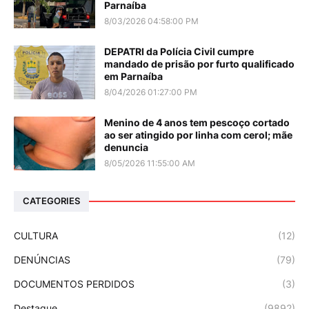
Parnaíba
8/03/2026 04:58:00 PM
DEPATRI da Polícia Civil cumpre
mandado de prisão por furto qualificado
em Parnaíba
8/04/2026 01:27:00 PM
Menino de 4 anos tem pescoço cortado
ao ser atingido por linha com cerol; mãe
denuncia
8/05/2026 11:55:00 AM
CATEGORIES
CULTURA
(12)
DENÚNCIAS
(79)
DOCUMENTOS PERDIDOS
(3)
Destaque
(9892)