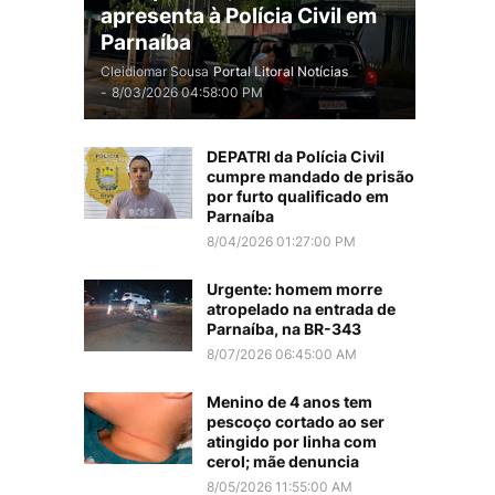
apresenta à Polícia Civil em
Parnaíba
Cleidiomar Sousa
Portal Litoral Notícias
-
8/03/2026 04:58:00 PM
DEPATRI da Polícia Civil
cumpre mandado de prisão
por furto qualificado em
Parnaíba
8/04/2026 01:27:00 PM
Urgente: homem morre
atropelado na entrada de
Parnaíba, na BR-343
8/07/2026 06:45:00 AM
Menino de 4 anos tem
pescoço cortado ao ser
atingido por linha com
cerol; mãe denuncia
8/05/2026 11:55:00 AM