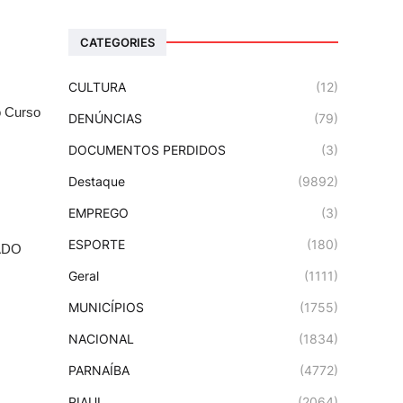
CATEGORIES
CULTURA
(12)
 Curso 
DENÚNCIAS
(79)
DOCUMENTOS PERDIDOS
(3)
Destaque
(9892)
EMPREGO
(3)
ESPORTE
(180)
DO 
Geral
(1111)
MUNICÍPIOS
(1755)
NACIONAL
(1834)
PARNAÍBA
(4772)
PIAUI
(2064)