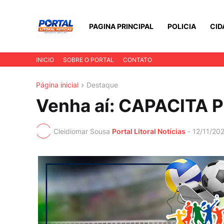
PAGINA PRINCIPAL
POLICIA
CID
INICIO
SOBRE O PORTAL
CONTATO
Página inicial
Destaque
Venha aí: CAPACITA P
Cleidiomar Sousa
Portal Litoral Notícias
-
12/11/20