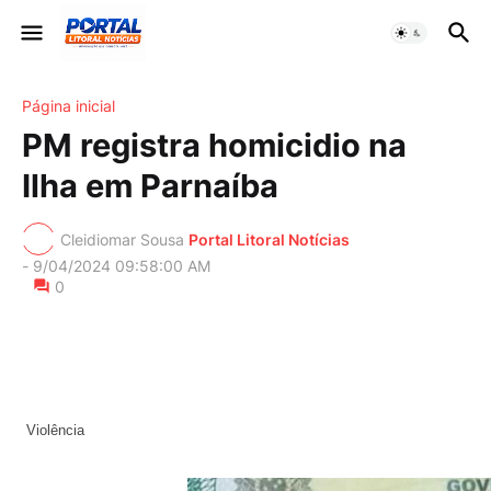
Página inicial
PM registra homicidio na
Ilha em Parnaíba
Cleidiomar Sousa
Portal Litoral Notícias
-
9/04/2024 09:58:00 AM
0
Violência