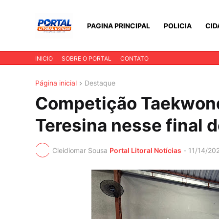
PAGINA PRINCIPAL
POLICIA
CID
INICIO
SOBRE O PORTAL
CONTATO
Página inicial
Destaque
Competição Taekwond
Teresina nesse final 
Cleidiomar Sousa
Portal Litoral Notícias
-
11/14/20