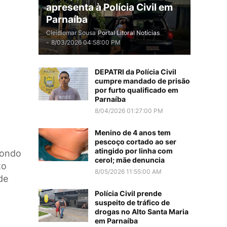
apresenta à Polícia Civil em
Parnaíba
Cleidiomar Sousa
Portal Litoral Notícias
-
8/03/2026 04:58:00 PM
DEPATRI da Polícia Civil
cumpre mandado de prisão
por furto qualificado em
Parnaíba
8/04/2026 01:27:00 PM
Menino de 4 anos tem
pescoço cortado ao ser
atingido por linha com
wondo
cerol; mãe denuncia
to
8/05/2026 11:55:00 AM
de
Polícia Civil prende
suspeito de tráfico de
drogas no Alto Santa Maria
em Parnaíba