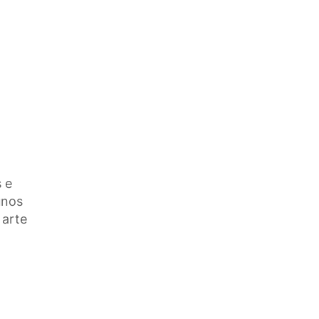
 e
unos
 arte