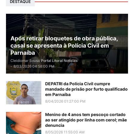
DESTAQUE
Após retirar bloquetes de obra pública,
casal se apresenta à Polícia Civil em
Parnaíba
Cleidiomar Sousa
Portal Litoral Notícias
-
8/03/2026 04:58:00 PM
DEPATRI da Polícia Civil cumpre
mandado de prisão por furto qualificado
em Parnaíba
8/04/2026 01:27:00 PM
Menino de 4 anos tem pescoço cortado
ao ser atingido por linha com cerol; mãe
denuncia
8/05/2026 11:55:00 AM