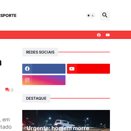
ESPORTE
REDES SOCIAIS
a
0
DESTAQUE
, em
stado
Urgente: homem morre