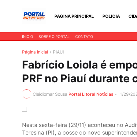
PAGINA PRINCIPAL
POLICIA
CID
INICIO
SOBRE O PORTAL
CONTATO
Página inicial
PIAUI
Fabrício Loiola é em
PRF no Piauí durante 
Cleidiomar Sousa
Portal Litoral Notícias
-
11/29/20
Nesta sexta-feira (29/11) aconteceu no Audi
Teresina (PI), a posse do novo superintende