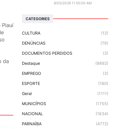
8/05/2026 11:55:00 AM
CATEGORIES
 Piauí
de
CULTURA
(12)
so
DENÚNCIAS
(79)
DOCUMENTOS PERDIDOS
(3)
o da
Destaque
(9892)
EMPREGO
(3)
ESPORTE
(180)
Geral
(1111)
MUNICÍPIOS
(1755)
NACIONAL
(1834)
PARNAÍBA
(4772)