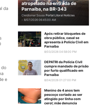
atropelado na entrada de
al da
Parnaíba, na BR-343
Cleidiomar Sousa
Portal Litoral Notícias
-
8/07/2026 06:45:00 AM
o
Após retirar bloquetes de
s
obra pública, casal se
apresenta à Polícia Civil em
O
Parnaíba
8/03/2026 04:58:00 PM
DEPATRI da Polícia Civil
cumpre mandado de prisão
a do
por furto qualificado em
na
Parnaíba
de e
8/04/2026 01:27:00 PM
Menino de 4 anos tem
pescoço cortado ao ser
atingido por linha com
cerol; mãe denuncia