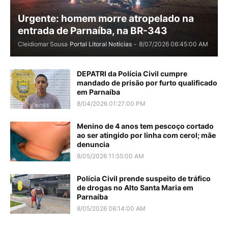
Urgente: homem morre atropelado na
entrada de Parnaíba, na BR-343
Cleidiomar Sousa
Portal Litoral Notícias
-
8/07/2026 06:45:00 AM
DEPATRI da Polícia Civil cumpre
mandado de prisão por furto qualificado
em Parnaíba
8/04/2026 01:27:00 PM
Menino de 4 anos tem pescoço cortado
ao ser atingido por linha com cerol; mãe
denuncia
8/05/2026 11:55:00 AM
Polícia Civil prende suspeito de tráfico
de drogas no Alto Santa Maria em
Parnaíba
8/05/2026 06:14:00 AM