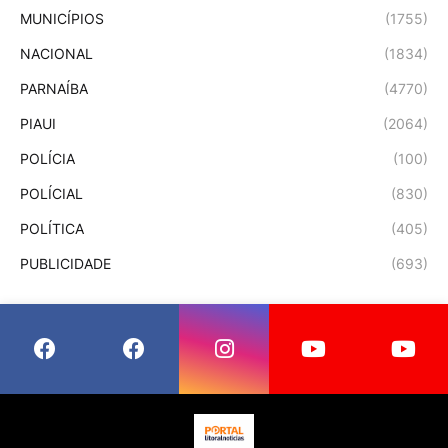
MUNICÍPIOS
(1755)
NACIONAL
(1834)
PARNAÍBA
(4770)
PIAUI
(2064)
POLÍCIA
(100)
POLÍCIAL
(830)
POLÍTICA
(405)
PUBLICIDADE
(693)