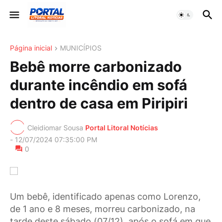
Página inicial
MUNICÍPIOS
Bebê morre carbonizado
durante incêndio em sofá
dentro de casa em Piripiri
Cleidiomar Sousa
Portal Litoral Notícias
-
12/07/2024 07:35:00 PM
0
Um bebê, identificado apenas como Lorenzo,
de 1 ano e 8 meses, morreu carbonizado, na
tarde deste sábado (07/12), após o sofá em que