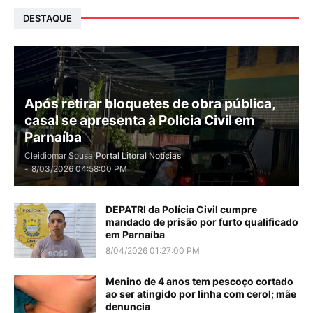
DESTAQUE
Após retirar bloquetes de obra pública,
casal se apresenta à Polícia Civil em
Parnaíba
Cleidiomar Sousa
Portal Litoral Notícias
-
8/03/2026 04:58:00 PM
DEPATRI da Polícia Civil cumpre
mandado de prisão por furto qualificado
em Parnaíba
8/04/2026 01:27:00 PM
Menino de 4 anos tem pescoço cortado
ao ser atingido por linha com cerol; mãe
denuncia