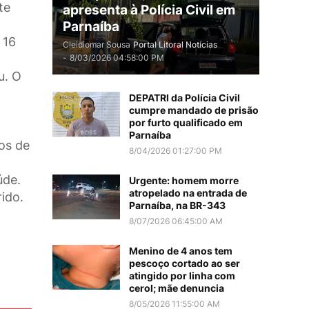
te
apresenta à Polícia Civil em
Parnaíba
 16
Cleidiomar Sousa
Portal Litoral Notícias
a
-
8/03/2026 04:58:00 PM
u. O
DEPATRI da Polícia Civil
cumpre mandado de prisão
por furto qualificado em
Parnaíba
os de
8/04/2026 01:27:00 PM
úde.
Urgente: homem morre
atropelado na entrada de
ido.
Parnaíba, na BR-343
8/07/2026 06:45:00 AM
Menino de 4 anos tem
pescoço cortado ao ser
atingido por linha com
cerol; mãe denuncia
8/05/2026 11:55:00 AM