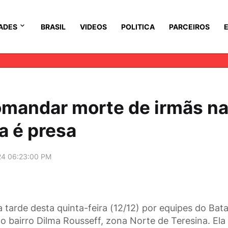
ADES
BRASIL
VIDEOS
POLITICA
PARCEIROS
omandar morte de irmãs n
a é presa
24 06:23:00 PM
a tarde desta quinta-feira (12/12) por equipes do Bat
no bairro Dilma Rousseff, zona Norte de Teresina. Ela