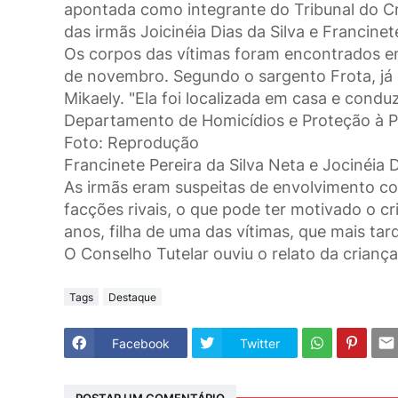
apontada como integrante do Tribunal do C
das irmãs Joicinéia Dias da Silva e Francinet
Os corpos das vítimas foram encontrados em
de novembro. Segundo o sargento Frota, já
Mikaely. "Ela foi localizada em casa e cond
Departamento de Homicídios e Proteção à P
Foto: Reprodução
Francinete Pereira da Silva Neta e Jocinéia D
As irmãs eram suspeitas de envolvimento c
facções rivais, o que pode ter motivado o cr
anos, filha de uma das vítimas, que mais ta
O Conselho Tutelar ouviu o relato da crianç
Tags
Destaque
Facebook
Twitter
POSTAR UM COMENTÁRIO