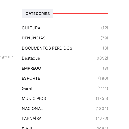
CATEGORIES
CULTURA
(12)
DENÚNCIAS
(79)
DOCUMENTOS PERDIDOS
(3)
tagem
Destaque
(9892)
EMPREGO
(3)
ESPORTE
(180)
Geral
(1111)
MUNICÍPIOS
(1755)
NACIONAL
(1834)
PARNAÍBA
(4772)
PIAUI
(2064)