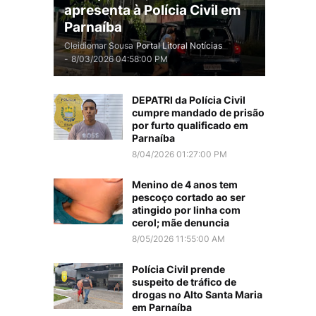
apresenta à Polícia Civil em
Parnaíba
Cleidiomar Sousa
Portal Litoral Notícias
-
8/03/2026 04:58:00 PM
DEPATRI da Polícia Civil
cumpre mandado de prisão
por furto qualificado em
Parnaíba
8/04/2026 01:27:00 PM
Menino de 4 anos tem
pescoço cortado ao ser
atingido por linha com
cerol; mãe denuncia
8/05/2026 11:55:00 AM
Polícia Civil prende
suspeito de tráfico de
drogas no Alto Santa Maria
em Parnaíba