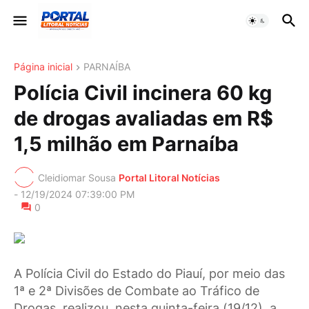
Página inicial
PARNAÍBA
Polícia Civil incinera 60 kg
de drogas avaliadas em R$
1,5 milhão em Parnaíba
Cleidiomar Sousa
Portal Litoral Notícias
-
12/19/2024 07:39:00 PM
0
A Polícia Civil do Estado do Piauí, por meio das
1ª e 2ª Divisões de Combate ao Tráfico de
Drogas, realizou, nesta quinta-feira (19/12), a