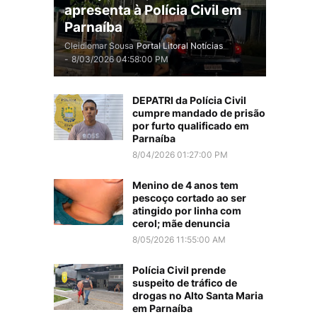
apresenta à Polícia Civil em
Parnaíba
Cleidiomar Sousa
Portal Litoral Notícias
-
8/03/2026 04:58:00 PM
DEPATRI da Polícia Civil
cumpre mandado de prisão
por furto qualificado em
Parnaíba
8/04/2026 01:27:00 PM
Menino de 4 anos tem
pescoço cortado ao ser
atingido por linha com
cerol; mãe denuncia
8/05/2026 11:55:00 AM
Polícia Civil prende
suspeito de tráfico de
drogas no Alto Santa Maria
em Parnaíba