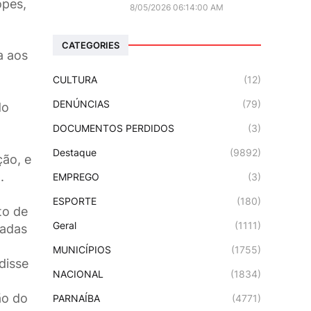
opes,
8/05/2026 06:14:00 AM
CATEGORIES
a aos
CULTURA
(12)
DENÚNCIAS
(79)
do
DOCUMENTOS PERDIDOS
(3)
Destaque
(9892)
ção, e
o.
EMPREGO
(3)
ESPORTE
(180)
to de
Geral
(1111)
iadas
o
MUNICÍPIOS
(1755)
disse
NACIONAL
(1834)
ão do
PARNAÍBA
(4771)