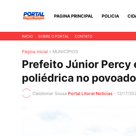
PAGINA PRINCIPAL
POLICIA
CID
INICIO
SOBRE O PORTAL
CONTATO
Página inicial
MUNICÍPIOS
Prefeito Júnior Percy
poliédrica no povoado
Cleidiomar Sousa
Portal Litoral Notícias
-
12/17/20