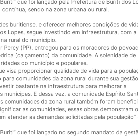
riti” que foi lançado pela Prefeitura de Buriti dos L
a contínua, sendo na zona urbana ou rural.
es buritiense, e oferecer melhores condições de vid
dos Lopes, segue investindo em infraestrutura, com a
a rural do município.
ior Percy (PP), entregou para os moradores do povoa
édrica (calçamento) da comunidade. A solenidade de
idades do município e populares.
ue visa proporcionar qualidade de vida para a popula
o para comunidades da zona rural durante sua gestã
estir bastante na infraestrutura para melhorar a
os munícipes. E dessa vez, a comunidade Espírito San
as comunidades da zona rural também foram benefic
dignificar as comunidades, essas obras demonstram 
 atender as demandas solicitadas pela população” 
Buriti” que foi lançado no segundo mandato da gest