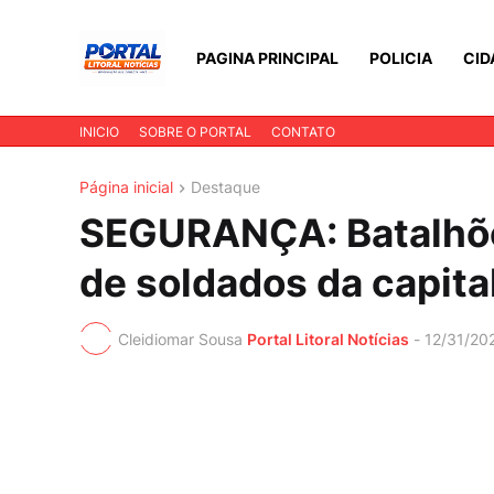
PAGINA PRINCIPAL
POLICIA
CID
INICIO
SOBRE O PORTAL
CONTATO
Página inicial
Destaque
SEGURANÇA: Batalhões
de soldados da capita
Cleidiomar Sousa
Portal Litoral Notícias
-
12/31/20