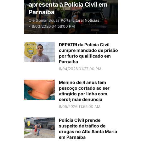
apresenta à Polícia Civil em
Parnaíba
Cleidiomar Sousa
Portal Litoral Notícias
-
8/03/2026 04:58:00 PM
DEPATRI da Polícia Civil
cumpre mandado de prisão
por furto qualificado em
Parnaíba
8/04/2026 01:27:00 PM
Menino de 4 anos tem
pescoço cortado ao ser
atingido por linha com
cerol; mãe denuncia
8/05/2026 11:55:00 AM
Polícia Civil prende
suspeito de tráfico de
drogas no Alto Santa Maria
em Parnaíba