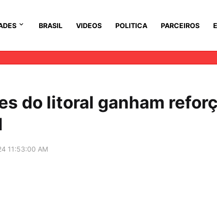
ADES
BRASIL
VIDEOS
POLITICA
PARCEIROS
 do litoral ganham refor
l
24 11:53:00 AM