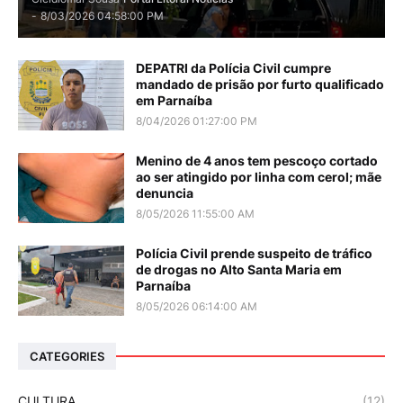
-
8/03/2026 04:58:00 PM
DEPATRI da Polícia Civil cumpre
mandado de prisão por furto qualificado
em Parnaíba
8/04/2026 01:27:00 PM
Menino de 4 anos tem pescoço cortado
ao ser atingido por linha com cerol; mãe
denuncia
8/05/2026 11:55:00 AM
Polícia Civil prende suspeito de tráfico
de drogas no Alto Santa Maria em
Parnaíba
8/05/2026 06:14:00 AM
CATEGORIES
CULTURA
(12)