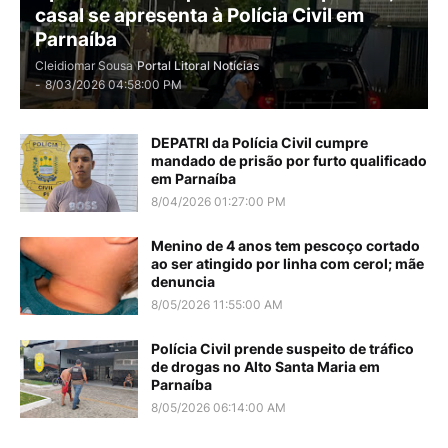
casal se apresenta à Polícia Civil em
Parnaíba
Cleidiomar Sousa
Portal Litoral Notícias
-
8/03/2026 04:58:00 PM
DEPATRI da Polícia Civil cumpre
mandado de prisão por furto qualificado
em Parnaíba
8/04/2026 01:27:00 PM
Menino de 4 anos tem pescoço cortado
ao ser atingido por linha com cerol; mãe
denuncia
8/05/2026 11:55:00 AM
Polícia Civil prende suspeito de tráfico
de drogas no Alto Santa Maria em
Parnaíba
8/05/2026 06:14:00 AM