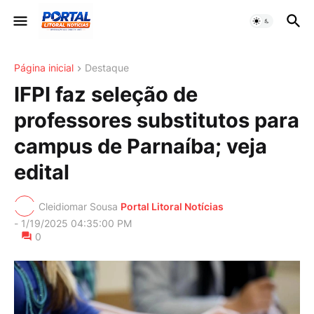
Página inicial
Destaque
IFPI faz seleção de
professores substitutos para
campus de Parnaíba; veja
edital
Cleidiomar Sousa
Portal Litoral Notícias
-
1/19/2025 04:35:00 PM
0