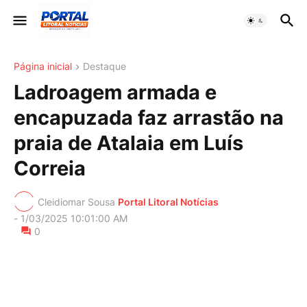
Página inicial
Destaque
Ladroagem armada e
encapuzada faz arrastão na
praia de Atalaia em Luís
Correia
Cleidiomar Sousa
Portal Litoral Notícias
-
1/03/2025 10:01:00 AM
0