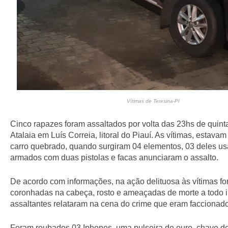
Vítimas de Teresina-PI
Cinco rapazes foram assaltados por volta das 23hs de quinta-
Atalaia em Luís Correia, litoral do Piauí. As vítimas, estava
carro quebrado, quando surgiram 04 elementos, 03 deles us
armados com duas pistolas e facas anunciaram o assalto.
De acordo com informações, na ação delituosa às vítimas f
coronhadas na cabeça, rosto e ameaçadas de morte a todo in
assaltantes relataram na cena do crime que eram faccionad
Foram roubados 03 Iphones, uma pulseira de ouro, chave de