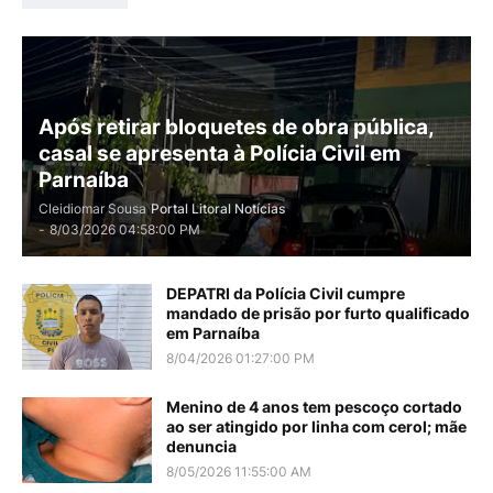
Após retirar bloquetes de obra pública,
casal se apresenta à Polícia Civil em
Parnaíba
Cleidiomar Sousa
Portal Litoral Notícias
-
8/03/2026 04:58:00 PM
DEPATRI da Polícia Civil cumpre
mandado de prisão por furto qualificado
em Parnaíba
8/04/2026 01:27:00 PM
Menino de 4 anos tem pescoço cortado
ao ser atingido por linha com cerol; mãe
denuncia
8/05/2026 11:55:00 AM