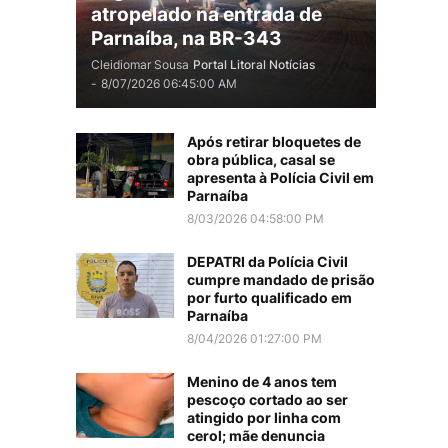
atropelado na entrada de
Parnaíba, na BR-343
Cleidiomar Sousa
Portal Litoral Notícias
-
8/07/2026 06:45:00 AM
Após retirar bloquetes de
obra pública, casal se
apresenta à Polícia Civil em
Parnaíba
8/03/2026 04:58:00 PM
DEPATRI da Polícia Civil
cumpre mandado de prisão
por furto qualificado em
Parnaíba
8/04/2026 01:27:00 PM
Menino de 4 anos tem
pescoço cortado ao ser
atingido por linha com
cerol; mãe denuncia