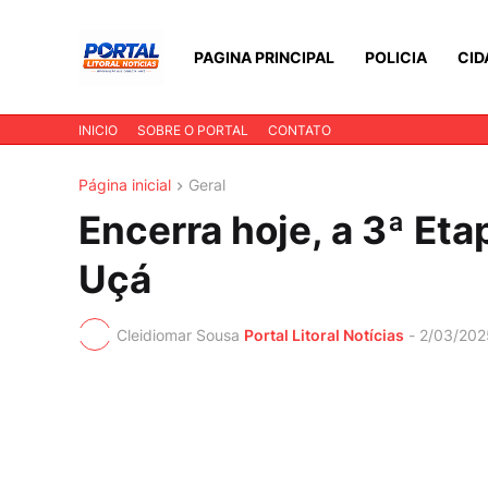
PAGINA PRINCIPAL
POLICIA
CID
INICIO
SOBRE O PORTAL
CONTATO
Página inicial
Geral
Encerra hoje, a 3ª Et
Uçá
Cleidiomar Sousa
Portal Litoral Notícias
-
2/03/202