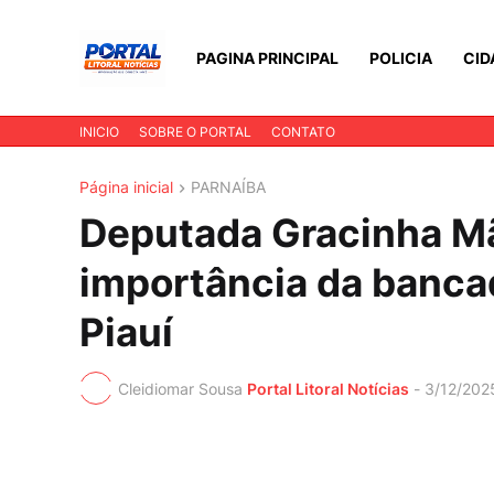
PAGINA PRINCIPAL
POLICIA
CID
INICIO
SOBRE O PORTAL
CONTATO
Página inicial
PARNAÍBA
Deputada Gracinha Mã
importância da bancad
Piauí
Cleidiomar Sousa
Portal Litoral Notícias
-
3/12/202