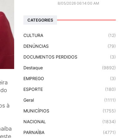
8/05/2026 06:14:00 AM
CATEGORIES
CULTURA
(12)
DENÚNCIAS
(79)
DOCUMENTOS PERDIDOS
(3)
Destaque
(9892)
EMPREGO
(3)
ira
ESPORTE
(180)
odo
Geral
(1111)
os à
MUNICÍPIOS
(1755)
NACIONAL
(1834)
naíba
PARNAÍBA
(4771)
 este