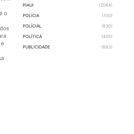
PIAUI
(2064)
é o
POLÍCIA
(100)
POLÍCIAL
(830)
 dos
ara
POLÍTICA
(405)
 e
PUBLICIDADE
(693)
sa