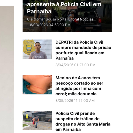
apresenta à Polícia Civil em
Parnaíba
Cleidiomar Sousa
Portal Litoral Notícias
-
8/03/2026 04:58:00 PM
DEPATRI da Polícia Civil
cumpre mandado de prisão
por furto qualificado em
Parnaíba
8/04/2026 01:27:00 PM
Menino de 4 anos tem
pescoço cortado ao ser
atingido por linha com
cerol; mãe denuncia
8/05/2026 11:55:00 AM
Polícia Civil prende
suspeito de tráfico de
drogas no Alto Santa Maria
em Parnaíba