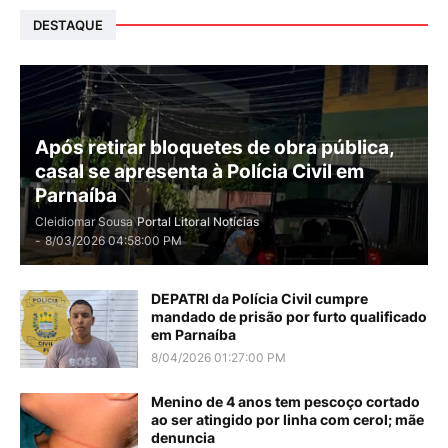
DESTAQUE
Após retirar bloquetes de obra pública,
casal se apresenta à Polícia Civil em
Parnaíba
Cleidiomar Sousa
Portal Litoral Notícias
-
8/03/2026 04:58:00 PM
DEPATRI da Polícia Civil cumpre
mandado de prisão por furto qualificado
em Parnaíba
8/04/2026 01:27:00 PM
Menino de 4 anos tem pescoço cortado
ao ser atingido por linha com cerol; mãe
denuncia