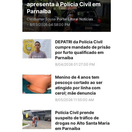
apresenta à Polícia Civil em
Parnaíba
Cleidiomar Sousa
Portal Litoral Notícias
-
8/03/2026 04:58:00 PM
DEPATRI da Polícia Civil
cumpre mandado de prisão
por furto qualificado em
Parnaíba
8/04/2026 01:27:00 PM
Menino de 4 anos tem
pescoço cortado ao ser
atingido por linha com
cerol; mãe denuncia
8/05/2026 11:55:00 AM
Polícia Civil prende
suspeito de tráfico de
drogas no Alto Santa Maria
em Parnaíba