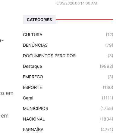
8/05/2026 06:14:00 AM
CATEGORIES
CULTURA
(12)
a-
DENÚNCIAS
(79)
DOCUMENTOS PERDIDOS
(3)
Destaque
(9892)
EMPREGO
(3)
ESPORTE
(180)
to em
Geral
(1111)
MUNICÍPIOS
(1755)
o em
NACIONAL
(1834)
PARNAÍBA
(4771)