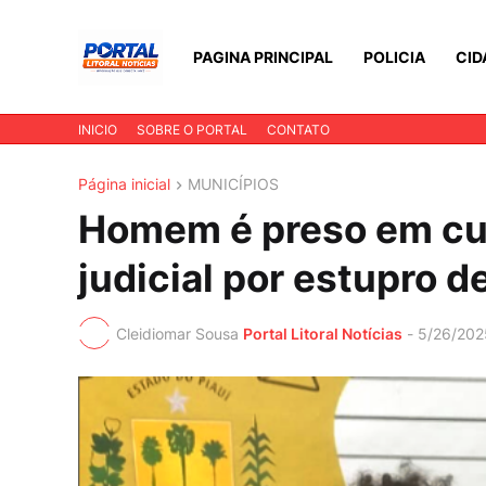
PAGINA PRINCIPAL
POLICIA
CID
INICIO
SOBRE O PORTAL
CONTATO
Página inicial
MUNICÍPIOS
Homem é preso em c
judicial por estupro d
Cleidiomar Sousa
Portal Litoral Notícias
-
5/26/202