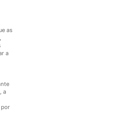
ue as
,
s
ar a
ante
, a
 por