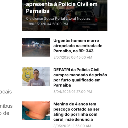
apresenta à Polícia Civil em
Parnaíba
Cleidiomar Sousa
Portal Litoral Notícias
-
8/03/2026 04:58:00 PM
Urgente: homem morre
atropelado na entrada de
Parnaíba, na BR-343
8/07/2026 06:45:00 AM
DEPATRI da Polícia Civil
cumpre mandado de prisão
por furto qualificado em
Parnaíba
ocais
8/04/2026 01:27:00 PM
Menino de 4 anos tem
Ônibus
pescoço cortado ao ser
o de
atingido por linha com
cerol; mãe denuncia
8/05/2026 11:55:00 AM