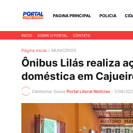
PAGINA PRINCIPAL
POLICIA
CID
INICIO
SOBRE O PORTAL
CONTATO
Página inicial
MUNICÍPIOS
Ônibus Lilás realiza a
doméstica em Cajueiro
Cleidiomar Sousa
Portal Litoral Notícias
-
5/08/202