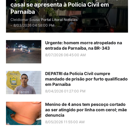
casal se apresenta à Polícia Civil em
Parnaíba
Cleidiomar Sousa
Portal Litoral Notícias
-
8/03/2026 04:58:00 PM
Urgente: homem morre atropelado na
entrada de Parnaíba, na BR-343
8/07/2026 06:45:00 AM
DEPATRI da Polícia Civil cumpre
mandado de prisão por furto qualificado
em Parnaíba
8/04/2026 01:27:00 PM
Menino de 4 anos tem pescoço cortado
ao ser atingido por linha com cerol; mãe
denuncia
8/05/2026 11:55:00 AM