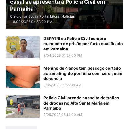
casal se apresenta à Polícia Civil em
Parnaíba
Cleidiomar Sousa
Portal Litoral Notícias
-
8/03/2026 04:58:00 PM
DEPATRI da Polícia Civil cumpre
mandado de prisão por furto qualificado
em Parnaíba
8/04/2026 01:27:00 PM
Menino de 4 anos tem pescoço cortado
ao ser atingido por linha com cerol; mãe
denuncia
8/05/2026 11:55:00 AM
Polícia Civil prende suspeito de tráfico
de drogas no Alto Santa Maria em
Parnaíba
8/05/2026 06:14:00 AM