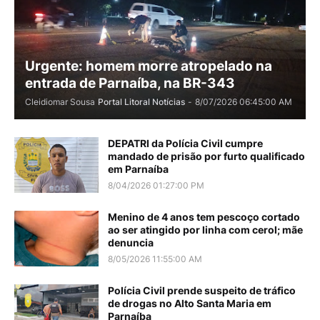
Urgente: homem morre atropelado na
entrada de Parnaíba, na BR-343
Cleidiomar Sousa
Portal Litoral Notícias
-
8/07/2026 06:45:00 AM
DEPATRI da Polícia Civil cumpre
mandado de prisão por furto qualificado
em Parnaíba
8/04/2026 01:27:00 PM
Menino de 4 anos tem pescoço cortado
ao ser atingido por linha com cerol; mãe
denuncia
8/05/2026 11:55:00 AM
Polícia Civil prende suspeito de tráfico
de drogas no Alto Santa Maria em
Parnaíba