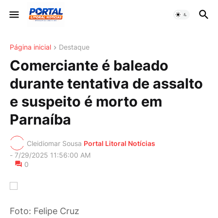
Página inicial
Destaque
Comerciante é baleado
durante tentativa de assalto
e suspeito é morto em
Parnaíba
Cleidiomar Sousa
Portal Litoral Notícias
-
7/29/2025 11:56:00 AM
0
Foto: Felipe Cruz