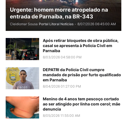
Urgente: homem morre atropelado na
entrada de Parnaíba, na BR-343
Cleidiomar Sousa
Portal Litoral Notícias
-
8/07/2026 06:45:00 AM
Após retirar bloquetes de obra pública,
casal se apresenta à Polícia Civil em
Parnaíba
8/03/2026 04:58:00 PM
DEPATRI da Polícia Civil cumpre
mandado de prisão por furto qualificado
em Parnaíba
8/04/2026 01:27:00 PM
Menino de 4 anos tem pescoço cortado
ao ser atingido por linha com cerol; mãe
denuncia
8/05/2026 11:55:00 AM