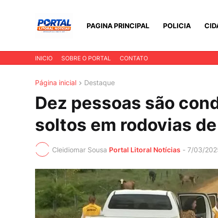
PAGINA PRINCIPAL
POLICIA
CID
INICIO
SOBRE O PORTAL
CONTATO
Página inicial
Destaque
Dez pessoas são cond
soltos em rodovias de 
Cleidiomar Sousa
Portal Litoral Notícias
-
7/03/202