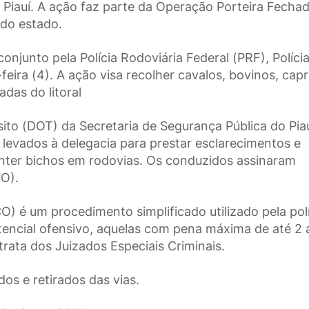
o Piauí. A ação faz parte da Operação Porteira Fechad
 do estado.
njunto pela Polícia Rodoviária Federal (PRF), Políci
ta-feira (4). A ação visa recolher cavalos, bovinos, cap
adas do litoral
ito (DOT) da Secretaria de Segurança Pública do Pia
m levados à delegacia para prestar esclarecimentos e
nter bichos em rodovias. Os conduzidos assinaram
O).
) é um procedimento simplificado utilizado pela polí
otencial ofensivo, aquelas com pena máxima de até 2
 trata dos Juizados Especiais Criminais.
os e retirados das vias.