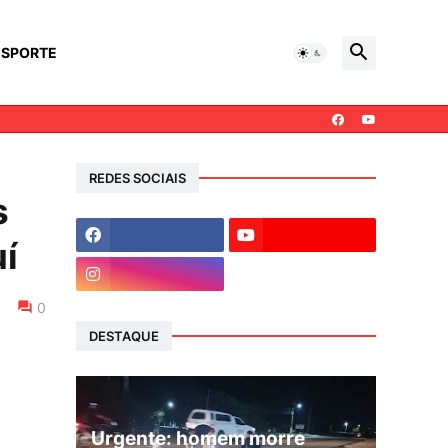
ESPORTE
REDES SOCIAIS
s
uí
0
DESTAQUE
Urgente: homem morre