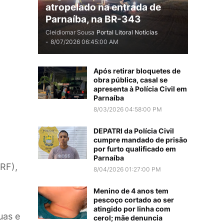
atropelado na entrada de
Parnaíba, na BR-343
Cleidiomar Sousa
Portal Litoral Notícias
-
8/07/2026 06:45:00 AM
Após retirar bloquetes de
obra pública, casal se
apresenta à Polícia Civil em
Parnaíba
8/03/2026 04:58:00 PM
DEPATRI da Polícia Civil
cumpre mandado de prisão
por furto qualificado em
Parnaíba
PRF),
8/04/2026 01:27:00 PM
Menino de 4 anos tem
pescoço cortado ao ser
atingido por linha com
uas e
cerol; mãe denuncia