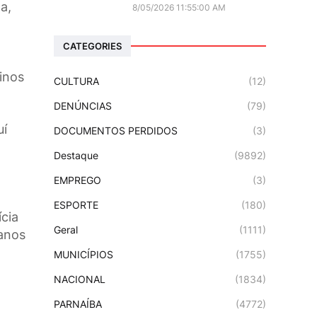
a,
8/05/2026 11:55:00 AM
CATEGORIES
a
rinos
CULTURA
(12)
DENÚNCIAS
(79)
uí
DOCUMENTOS PERDIDOS
(3)
Destaque
(9892)
EMPREGO
(3)
ESPORTE
(180)
cia
Geral
(1111)
 anos
MUNICÍPIOS
(1755)
NACIONAL
(1834)
PARNAÍBA
(4772)