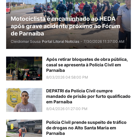
Motociclista é encaminhado ao HEDA
após grave acidente próximo ao Fórum
de Parnaíba
Cleidiomar Sousa
Portal Litoral Notícias
-
7/30/2026 11:37:00 AM
Após retirar bloquetes de obra pública,
casal se apresenta à Polícia Civil em
Parnaíba
8/03/2026 04:58:00 PM
DEPATRI da Polícia Civil cumpre
mandado de prisão por furto qualificado
em Parnaíba
8/04/2026 01:27:00 PM
Polícia Civil prende suspeito de tráfico
de drogas no Alto Santa Maria em
Parnaíba