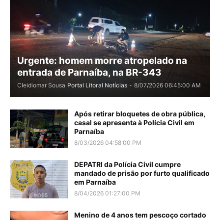
Urgente: homem morre atropelado na
entrada de Parnaíba, na BR-343
Cleidiomar Sousa
Portal Litoral Notícias
-
8/07/2026 06:45:00 AM
Após retirar bloquetes de obra pública,
casal se apresenta à Polícia Civil em
Parnaíba
8/03/2026 04:58:00 PM
DEPATRI da Polícia Civil cumpre
mandado de prisão por furto qualificado
em Parnaíba
8/04/2026 01:27:00 PM
Menino de 4 anos tem pescoço cortado