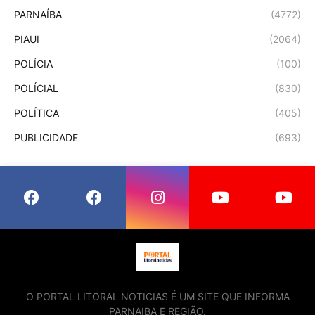
PARNAÍBA
(4772)
PIAUI
(2064)
POLÍCIA
(100)
POLÍCIAL
(830)
POLÍTICA
(405)
PUBLICIDADE
(693)
O PORTAL LITORAL NOTICIAS É UM SITE QUE INFORMA
PARNAIBA E REGIÃO.