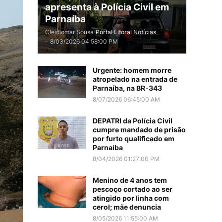
apresenta à Polícia Civil em
Parnaíba
Cleidiomar Sousa
Portal Litoral Notícias
-
8/03/2026 04:58:00 PM
Urgente: homem morre
atropelado na entrada de
Parnaíba, na BR-343
8/07/2026 06:45:00 AM
DEPATRI da Polícia Civil
cumpre mandado de prisão
por furto qualificado em
Parnaíba
8/04/2026 01:27:00 PM
Menino de 4 anos tem
pescoço cortado ao ser
atingido por linha com
cerol; mãe denuncia
8/05/2026 11:55:00 AM