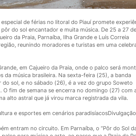
pecial de férias no litoral do Piauí promete experiê
, pôr do sol encantador e muita música. De 25 a 27 d
ueiro da Praia, Parnaíba, Ilha Grande e Luís Correia
gião, reunindo moradores e turistas em uma celebr
Grande, em Cajueiro da Praia, onde o palco será mon
 da música brasileira. Na sexta-feira (25), a banda
 do sol, e no sábado (26), é a vez do grupo Soweto
. O fim de semana se encerra no domingo (27) com 
 alto astral que já virou marca registrada da vila.
cultura e esportes em cenários paradisíacosDivulgação
bém entram no circuito. Em Parnaíba, o “Pôr do Sol d
palco para música e arte, ao passo que a Praia da P