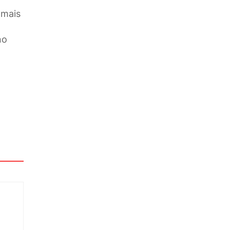
 mais
no