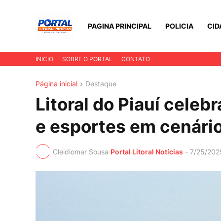
PAGINA PRINCIPAL
POLICIA
CID
INICIO
SOBRE O PORTAL
CONTATO
Página inicial
Destaque
Litoral do Piauí celeb
e esportes em cenári
Cleidiomar Sousa
Portal Litoral Notícias
-
7/25/202