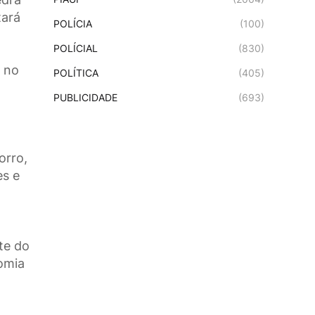
tará
POLÍCIA
(100)
POLÍCIAL
(830)
 no
POLÍTICA
(405)
PUBLICIDADE
(693)
orro,
es e
te do
nomia