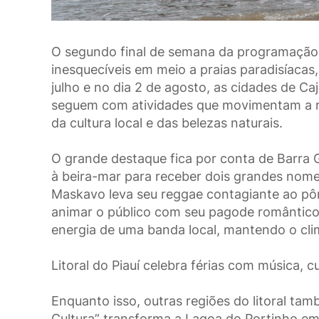
O segundo final de semana da programação es
inesquecíveis em meio a praias paradisíacas
julho e no dia 2 de agosto, as cidades de Caj
seguem com atividades que movimentam a re
da cultura local e das belezas naturais.
O grande destaque fica por conta de Barra 
à beira-mar para receber dois grandes nomes
Maskavo leva seu reggae contagiante ao pôr
animar o público com seu pagode romântico
energia de uma banda local, mantendo o clima
Litoral do Piauí celebra férias com música, 
Enquanto isso, outras regiões do litoral tam
Cultura” transforma a Lagoa do Portinho em 