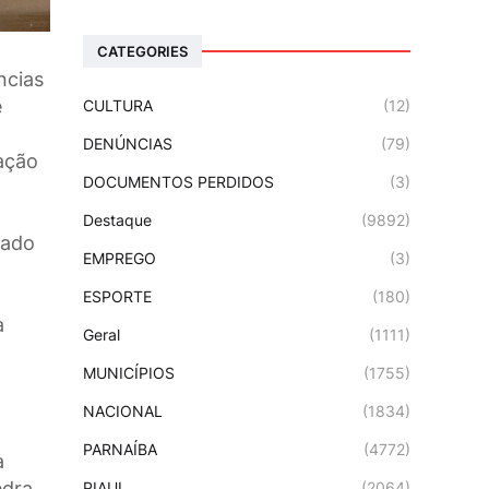
CATEGORIES
ncias
e
CULTURA
(12)
DENÚNCIAS
(79)
ação
DOCUMENTOS PERDIDOS
(3)
Destaque
(9892)
tado
EMPREGO
(3)
ESPORTE
(180)
a
Geral
(1111)
MUNICÍPIOS
(1755)
NACIONAL
(1834)
PARNAÍBA
(4772)
a
edra
PIAUI
(2064)