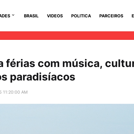
ADES
BRASIL
VIDEOS
POLITICA
PARCEIROS
ra férias com música, cultu
os paradisíacos
5 11:20:00 AM