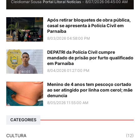
Cleidiomar Sousa
Portal Litoral Notícias
-
8/07/2026 06:45:00 AM
Após retirar bloquetes de obra pública,
casal se apresenta à Polícia Civil em
Parnaíba
8/03/2026 04:58:00 PM
DEPATRI da Polícia Civil cumpre
mandado de prisão por furto qualificado
em Parnaíba
8/04/2026 01:27:00 PM
Menino de 4 anos tem pescoço cortado
ao ser atingido por linha com cerol; mãe
denuncia
8/05/2026 11:55:00 AM
CATEGORIES
CULTURA
(12)