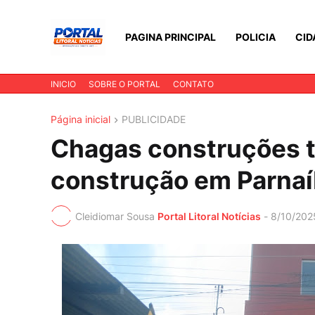
PAGINA PRINCIPAL
POLICIA
CID
INICIO
SOBRE O PORTAL
CONTATO
Página inicial
PUBLICIDADE
Chagas construções t
construção em Parna
Cleidiomar Sousa
Portal Litoral Notícias
-
8/10/202