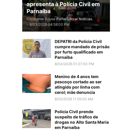
apresenta à Polícia Civil em
Parnaíba
Cleidiomar Sousa
Portal Litoral Notícias
-
8/03/2026 04:58:00 PM
DEPATRI da Polícia Civil
cumpre mandado de prisão
por furto qualificado em
Parnaíba
8/04/2026 01:27:00 PM
Menino de 4 anos tem
pescoço cortado ao ser
atingido por linha com
cerol; mãe denuncia
8/05/2026 11:55:00 AM
Polícia Civil prende
suspeito de tráfico de
drogas no Alto Santa Maria
em Parnaíba