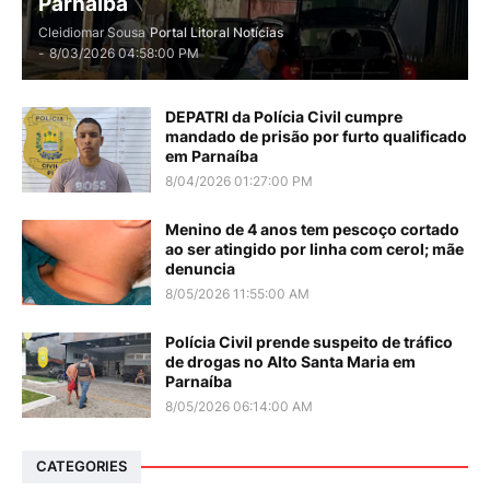
Parnaíba
Cleidiomar Sousa
Portal Litoral Notícias
-
8/03/2026 04:58:00 PM
DEPATRI da Polícia Civil cumpre
mandado de prisão por furto qualificado
em Parnaíba
8/04/2026 01:27:00 PM
Menino de 4 anos tem pescoço cortado
ao ser atingido por linha com cerol; mãe
denuncia
8/05/2026 11:55:00 AM
Polícia Civil prende suspeito de tráfico
de drogas no Alto Santa Maria em
Parnaíba
8/05/2026 06:14:00 AM
CATEGORIES